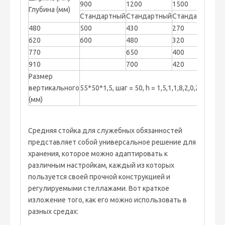
900
1200
1500
1
Глубина (мм)
Стандартный
Стандартный
Стандартный
С
480
500
430
270
2
620
600
480
320
2
770
650
400
2
910
700
420
3
Размер
вертикального
55*50*1,5, шаг = 50, h = 1,5,1,1,8,2,0,2,4,3,4,8 
(мм)
Средняя стойка для служебных обязанностей
представляет собой универсальное решение для
хранения, которое можно адаптировать к
различным настройкам, каждый из которых
пользуется своей прочной конструкцией и
регулируемыми стеллажами. Вот краткое
изложение того, как его можно использовать в
разных средах: