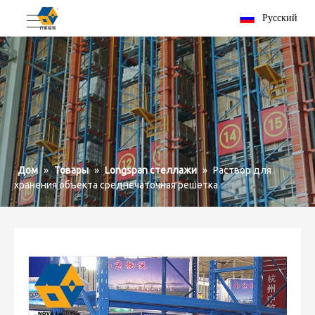
Pусский
Дом
»
Товары
»
Longspan стеллажи
»
Раствор для
хранения объекта среднечаточная решетка