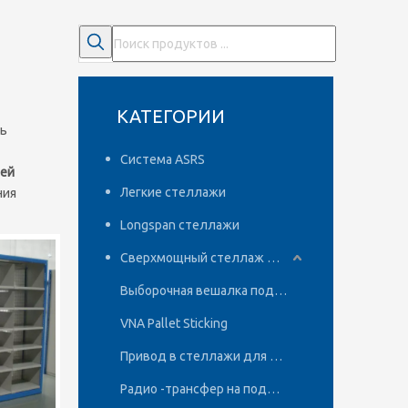
КАТЕГОРИИ
ть
Система ASRS
ей
Легкие стеллажи
ния
Longspan стеллажи
Сверхмощный стеллаж для поддонов
Выборочная вешалка поддонов
VNA Pallet Sticking
Привод в стеллажи для поддонов
Радио -трансфер на поддонах