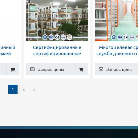
линный
Сертифицированные
Многоцелевая с
лажей
сертифицированные
служба длинного 
стеллажи среднего
поступления от Nova
Запрос цены
Запрос цены
Logistics
1
2
»