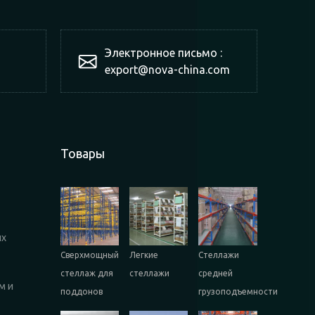
Электронное письмо :
export@nova-china.com
Товары
их
Сверхмощный
Легкие
Стеллажи
стеллаж для
стеллажи
средней
м и
поддонов
грузоподъемности