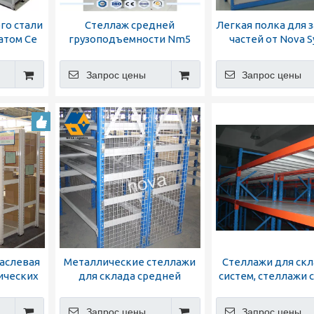
го стали
Стеллаж средней
Легкая полка для 
атом Ce
грузоподъемности Nm5
частей от Nova 
для складского хранения
(NM1A)
Запрос цены
Запрос цены
аслевая
Металлические стеллажи
Стеллажи для ск
ических
для склада средней
систем, стеллажи 
едней
грузоподъемности
нагрузки
Запрос цены
Запрос цены