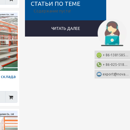
СТАТЬИ ПО ТЕМЕ
Содержание пуста!
ЧИТАТЬ ДАЛЕЕ
+ 86-13815857905: +86-13815857905
+ 86-025-51873962
export@nova-china.com
 склада