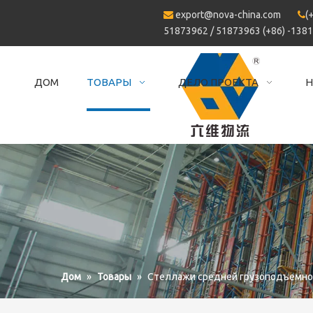
export@nova-china.com
(


51873962 / 51873963 (+86) -138
ДОМ
ТОВАРЫ
ДЕЛО ПРОЕКТА
Н
Дом
»
Товары
»
Стеллажи средней грузоподъемно