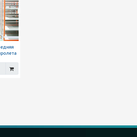
редняя
пролета