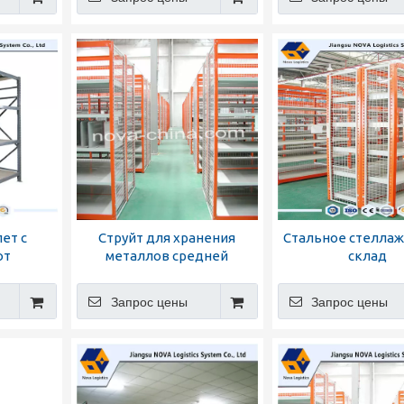
ет с
Струйт для хранения
Стальное стеллаж
от
металлов средней
склад
 Nova
служебной службы
Запрос цены
Запрос цены