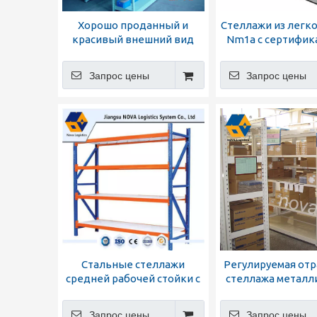
Хорошо проданный и
Стеллажи из легко
красивый внешний вид
Nm1a с сертифик
Запрос цены
Запрос цены
Стальные стеллажи
Регулируемая отр
средней рабочей стойки с
стеллажа металл
ламинатом
стеллажей ср
пошлина
Запрос цены
Запрос цены